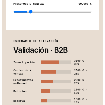
PRESUPUESTO MENSUAL
10.000 €
ESCENARIO DE ASIGNACIÓN
Validación · B2B
3000 € ·
Investigación
30%
Contenido +
2500 € ·
ventas
25%
Experimentos
2000 € ·
outbound
20%
1500 € ·
Medición
15%
1000 € ·
Reserva
10%