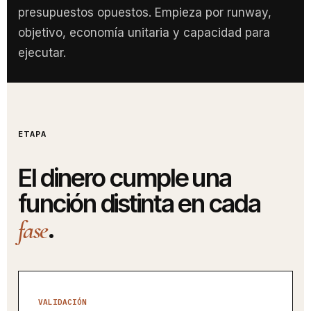
presupuestos opuestos. Empieza por runway,
objetivo, economía unitaria y capacidad para
ejecutar.
ETAPA
El dinero cumple una
función distinta en cada
.
fase
VALIDACIÓN