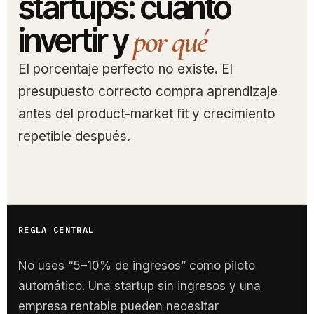
startups: cuánto
invertir y
por qué
El porcentaje perfecto no existe. El
presupuesto correcto compra aprendizaje
antes del product-market fit y crecimiento
repetible después.
REGLA CENTRAL
No uses “5–10% de ingresos” como piloto
automático. Una startup sin ingresos y una
empresa rentable pueden necesitar